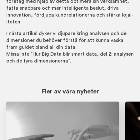
företag med hjälp av detta opti­mera sin verk­sam­het,
fatta snabb­are och mer intel­ligenta beslut, driva
innova­tion, för­djupa kund­rela­tion­erna och stärka lojal­
iteten.
I nästa artikel dyker vi djupare kring analysen och de
dimen­sioner du behöver förstå för att kunna vaska
fram guldet bland all din data.
Missa inte ”Hur Big Data blir smart data, del 2: analysen
och de fyra dimen­sionerna”.
Fler av våra nyheter