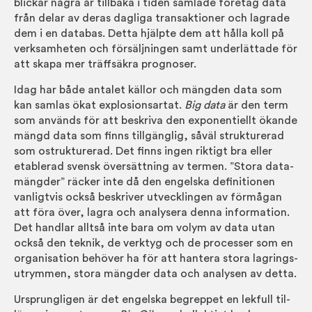
blickar några år till­baka i tiden samlade företag data
från delar av deras dagliga trans­aktioner och lagrade
dem i en data­bas. Detta hjälpte dem att hålla koll på
verk­sam­heten och för­sälj­ningen samt under­lättade för
att skapa mer träff­säkra prognoser.
Idag har både antalet källor och mängden data som
kan samlas ökat ex­plo­sions­artat.
Big data
är den term
som används för att be­skriva den ex­ponent­iellt ökande
mängd data som finns till­gäng­lig, såväl struktur­erad
som ostruktur­erad. Det finns ingen riktigt bra eller
etablerad svensk över­sätt­ning av termen. ”Stora data­
mängder” räcker inte då den engelska defini­tionen
vanligt­vis också be­skriver ut­veck­lingen av för­mågan
att föra över, lagra och analys­era denna informa­tion.
Det handlar alltså inte bara om volym av data utan
också den teknik, de verk­tyg och de pro­cesser som en
organ­isa­tion behöver ha för att hantera stora lagrings­
utrymmen, stora mängder data och analysen av detta.
Ursprungligen är det engelska be­greppet en lekfull til­