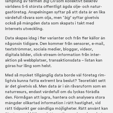
lämp­ning av termen
Big Oil
som kollekt­ivt beskrev
världens 5-6 största offent­ligt ägda olje- och natur­
gas­företag. An­spel­ningen syftar på att data är en lika
värde­full råvara som olja, men ”
big
” syftar givet­vis
också på mängden data som skapats i takt med
Internets utveckling.
Data skapas idag i fler varianter och från fler källor än
någon­sin tidigare. Den kommer från sensorer, e-mail,
text­strömmar, sociala medier, bloggar, videor,
digitala bilder, click-stream-informa­tion från inter­
aktion på webb­platser, trans­aktions­data – listan kan
göras hur lång som helst.
Med så mycket till­gäng­lig data borde väl före­tag rim­
ligt­vis kunna fatta extremt bra be­slut? Teoretiskt sett
är det givet­vis så. Men data är i sin rå­varu­form som en
natur­resurs, endast värde­full om du lyckas för­ädla
den. För­mågan att lagra, hantera och analys­era stora
mängder olik­artad inform­ation i rätt hastig­het, vid
rätt tid­punkt ger oänd­liga möjlig­heter. Rätt använt kan