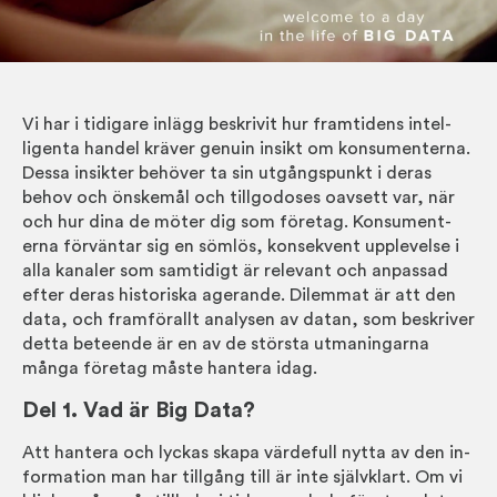
Vi har i tidigare inlägg be­skrivit hur fram­tidens intel­
ligenta handel kräver genuin in­sikt om kon­sum­ent­erna.
Dessa in­sikter behöver ta sin ut­gångs­punkt i deras
behov och önske­mål och till­godo­ses oavsett var, när
och hur dina de möter dig som före­tag. Kon­sum­ent­
erna förväntar sig en söm­lös, kon­sek­vent upp­lev­else i
alla kan­aler som sam­tidigt är relevant och an­passad
efter deras histor­iska agerande. Dilemmat är att den
data, och fram­för­allt analysen av datan, som be­skriver
detta beteende är en av de största ut­maning­arna
många företag måste hantera idag.
Del 1. Vad är Big Data?
Att hantera och lyckas skapa värde­full nytta av den in­
forma­tion man har tillgång till är inte själv­klart. Om vi