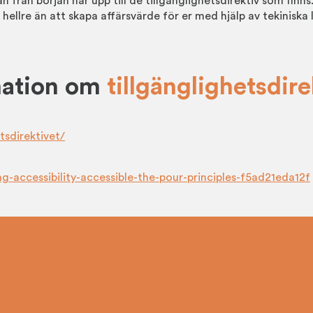
n från början når upp till de tillgänglighetsdirektiv som finn
hellre än att skapa affärsvärde för er med hjälp av tekiniska 
rmation om
tillgänglighetsdire
tsdirektivet/
-accessibility-accessible-the-pour-principles-f5ad21eda12f