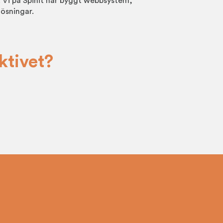
s. Vi på Spinit har byggt webbsystem,
lösningar.
ktivet?