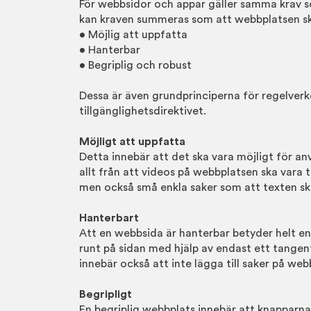
För webbsidor och appar gäller samma krav so
kan kraven summeras som att webbplatsen sk
• Möjlig att uppfatta
• Hanterbar
• Begriplig och robust
Dessa är även grundprinciperna för regelverk
tillgänglighetsdirektivet.
Möjligt att uppfatta
Detta innebär att det ska vara möjligt för an
allt från att videos på webbplatsen ska vara
men också små enkla saker som att texten ska
Hanterbart
Att en webbsida är hanterbar betyder helt enk
runt på sidan med hjälp av endast ett tangent
innebär också att inte lägga till saker på we
Begripligt
En begriplig webbplats innebär att knapparn