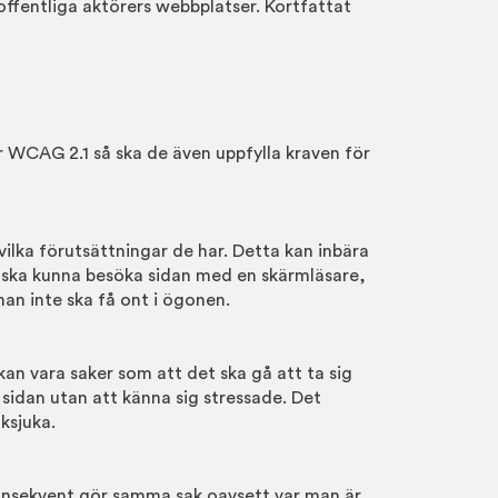
ffentliga aktörers webbplatser. Kortfattat
 WCAG 2.1 så ska de även uppfylla kraven för
vilka förutsättningar de har. Detta kan inbära
n ska kunna besöka sidan med en skärmläsare,
an inte ska få ont i ögonen.
an vara saker som att det ska gå att ta sig
 sidan utan att känna sig stressade. Det
ksjuka.
konsekvent gör samma sak oavsett var man är