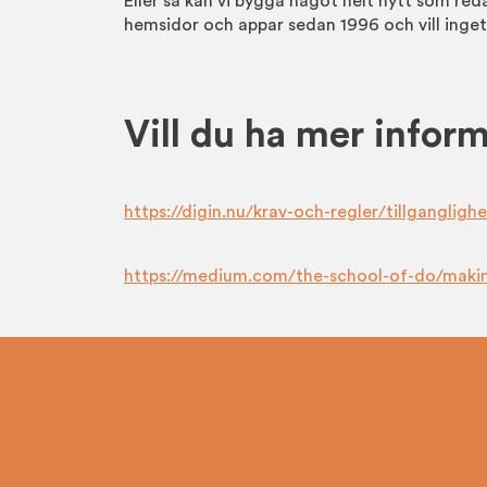
Eller så kan vi bygga något helt nytt som reda
hemsidor och appar sedan 1996 och vill inget 
Vill du ha mer info
https://digin.nu/krav-och-regler/tillganglighe
https://medium.com/the-school-of-do/making