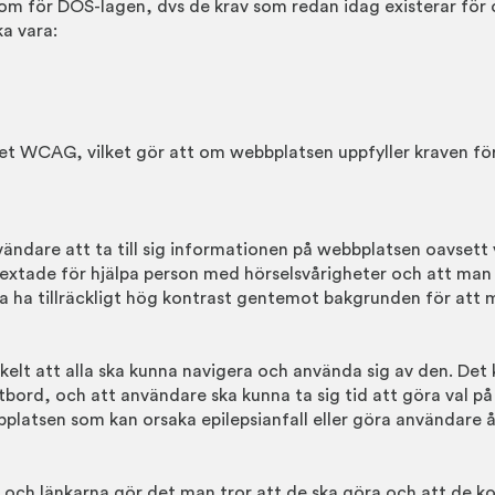
m för DOS-lagen, dvs de krav som redan idag existerar för o
a vara:
et WCAG, vilket gör att om webbplatsen uppfyller kraven för
vändare att ta till sig informationen på webbplatsen oavsett 
 textade för hjälpa person med hörselsvårigheter och att ma
 ha tillräckligt hög kontrast gentemot bakgrunden för att m
elt att alla ska kunna navigera och använda sig av den. Det k
bord, och att användare ska kunna ta sig tid att göra val på
bbplatsen som kan orsaka epilepsianfall eller göra användare å
a och länkarna gör det man tror att de ska göra och att de 