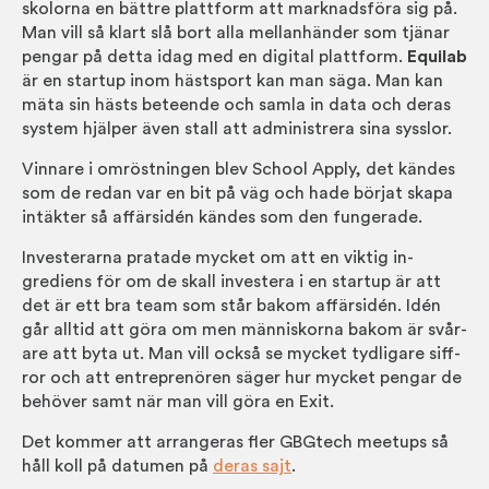
skol­orna en bättre platt­form att mark­nads­föra sig på.
Man vill så klart slå bort alla mellan­händer som tjänar
pengar på detta idag med en digital platt­form.
Equilab
är en start­up inom häst­sport kan man säga. Man kan
mäta sin hästs beteende och samla in data och deras
system hjälper även stall att admin­istrera sina sysslor.
Vinnare i om­röst­ningen blev School Apply, det kändes
som de redan var en bit på väg och hade börjat skapa
intäkter så affärs­idén kändes som den fungerade.
Invest­erarna pratade mycket om att en viktig in­
grediens för om de skall invest­era i en start­up är att
det är ett bra team som står bakom affärs­idén. Idén
går alltid att göra om men män­niskorna bakom är svår­
are att byta ut. Man vill också se mycket tyd­ligare siff­
ror och att entre­prenören säger hur mycket pengar de
behöver samt när man vill göra en Exit.
Det kommer att arran­geras fler GBGtech meetups så
håll koll på datumen på
deras sajt
.