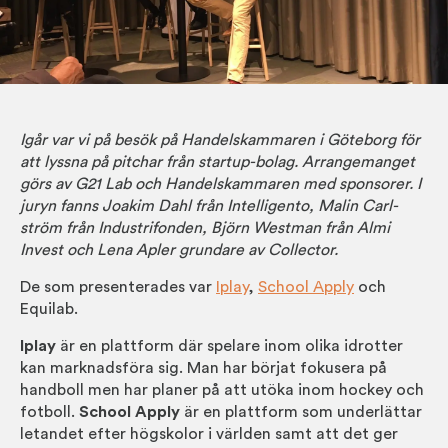
Igår var vi på besök på Handels­kammaren i Göteborg för
att lyssna på pitchar från startup-bolag. Arrange­manget
görs av G21 Lab och Handels­kammaren med spons­orer. I
juryn fanns Joakim Dahl från Intel­ligento, Malin Carl­
ström från Industri­fonden, Björn West­man från Almi
Invest och Lena Apler grundare av Col­lector.
De som pres­ent­erades var
Iplay
,
School Apply
och
Equilab.
Iplay
är en platt­form där spelare inom olika idrotter
kan mark­nads­föra sig. Man har börjat fokus­era på
hand­boll men har planer på att utöka inom hockey och
fot­boll.
School Apply
är en platt­form som under­lättar
let­andet efter hög­skolor i världen samt att det ger