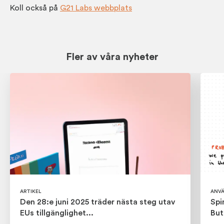
Koll också på
G21 Labs webbplats
Fler av våra nyheter
ARTIKEL
ANVÄ
Den 28:e juni 2025 träder nästa steg utav
Spi
EUs tillgänglighet...
But