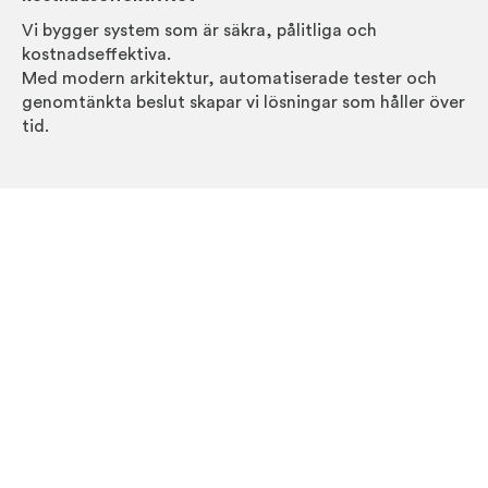
Vi bygger system som är säkra, pålitliga och
kostnadseffektiva.
Med modern arkitektur, automatiserade tester och
genomtänkta beslut skapar vi lösningar som håller över
tid.
Expertis inom teknik, ledarskap och AI-verktyg
Vi kombinerar teknisk expertis, ledarskap och moderna
utvecklingsmetoder.
Med agentbaserade AI-verktyg effektiviserar vi
utvecklingen och skapar smartare system och bättre
användarupplevelser.