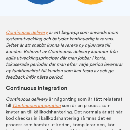
Continuous delivery
är ett begrepp som används inom
system­­utveckling och betyder kontinu­erlig leverans.
Syftet är att snabbt kunna leverera ny mjuk­vara till
kunden. Behovet av Continuous delivery kommer från
agila utveck­lings­prin­ciper där man jobbar i korta,
fokuserade perioder där man efter varje period levererar
ny funktion­alitet till kunden som kan testa av och ge
feed­back inför nästa period.
Continuous integration
Continuous delivery
är någonting som är tätt relaterat
till
Continuous inte­gration
som är en process som
knyter an till käll­kods­hantering. Det normala är att när
kod checkas in i käll­kods­hantering så finns det en
process som hämtar ut koden, kompil­erar den, kör