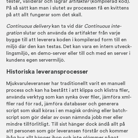
tester, valid­erar och lagrar
arti­fakter
(kompilerad kod).
På så sätt kan man i slutet av processen få en kvittens
på att allt fungerar som det skall.
Continuous delivery
kan ta vid där
Continuous inte­
gration
slutar och använda de arti­fakter från varje
bygge till att leverera koden i kompil­erad form till en
miljö där den kan testas. Det kan vara en intern ut­veck­
lings­miljö, en demo-server eller till och med en server i
kundens egen server­miljö.
Historiska leverans­processer
Mjuk­varu­leveranser har tradition­ellt varit en manuell
process och kan ha bestått i att klippa och klistra filer,
använda verktyg som kan synka över filer, jämföra xml-
filer rad för rad, jämföra data­baser och generera
script som skall köras i en magisk ordning eller batch-
script som gör delar av ovan nämnda jobb mer eller
mindre till­för­lit­ligt. Till sist hänger dock ändå allt på
att personen som gör lever­ansen förstår och kommer
ihåg hur allt hänger ihop och inte glömmer något