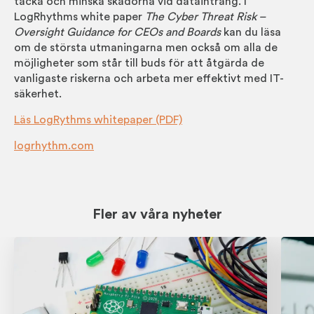
täcka och minska skador­na vid data­intrång. I
LogRhythms white paper
The Cyber Threat Risk –
Oversight Guidance for CEOs and Boards
kan du läsa
om de största ut­maning­arna men också om alla de
möj­lig­heter som står till buds för att åtgärda de
vanlig­aste risk­erna och arbeta mer effekt­ivt med IT-
säker­het.
Läs LogRythms whitepaper (PDF)
logrhythm.com
Fler av våra nyheter