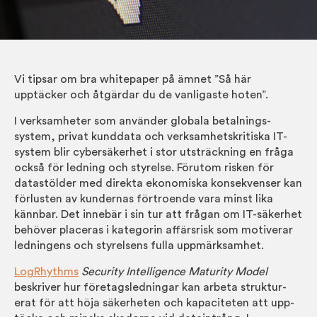
Vi tipsar om bra white­paper på ämnet ”Så här
upptäcker och åtgärdar du de vanligaste hoten”.
I verksamheter som använder globala betalnings­
system, privat kund­data och verksamhets­kritiska IT-
system blir cyber­säkerhet i stor ut­sträck­ning en fråga
också för ledning och styrelse. Förutom risken för
data­stölder med direkta ekonomiska kon­sekvens­er kan
för­lusten av kund­ernas för­troende vara minst lika
känn­bar. Det innebär i sin tur att frågan om IT-säker­het
behöver placeras i kategorin affärs­risk som motiverar
led­ningens och styr­elsens fulla upp­märk­samhet.
LogRhythms
Security Intelligence Maturity Model
beskriver hur företags­ledningar kan arbeta struktur­
erat för att höja säker­heten och kapaciteten att upp­